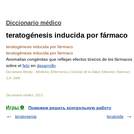
Diccionario médico
teratogénesis inducida por fármaco
teratogénesis inducida por fármaco
teratogénesis inducida por fármaco
Anomalías congénitas que reflejan efectos tóxicos de los fármacos
sobre el
feto
en
desarrollo
.
Diccionario Mosby - Medicina, Enfermería y Ciencias de la Salud, Ediciones Hancourt,
S.A
.
1999
.
Diccionario médico
.
2013
.
Игры ⚽
Поможем решить контрольную работу
teratogenia
teratoide